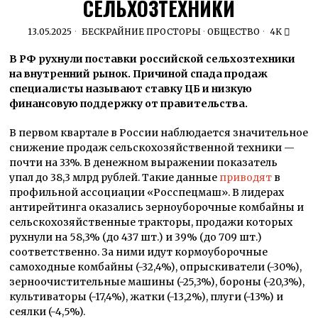
СЕЛЬХОЗТЕХНИКИ
13.05.2025
БЕСКРАЙНИЕ ПРОСТОРЫ
·
ОБЩЕСТВО
4K
В РФ рухнули поставки российской сельхозтехники
на внутренний рынок. Причиной спада продаж
специалисты называют ставку ЦБ и низкую
финансовую поддержку от правительства.
В первом квартале в России наблюдается значительное
снижение продаж сельскохозяйственной техники —
почти на 33%. В денежном выражении показатель
упал до 38,3 млрд рублей. Такие данные
приводят
в
профильной ассоциации «Росспецмаш». В лидерах
антирейтинга оказались зерноуборочные комбайны и
сельскохозяйственные тракторы, продажи которых
рухнули на 58,3% (до 437 шт.) и 39% (до 709 шт.)
соответственно. За ними идут кормоуборочные
самоходные комбайны (-32,4%), опрыскиватели (-30%),
зерноочистительные машины (-25,3%), бороны (-20,3%),
культиваторы (-17,4%), жатки (-13,2%), плуги (-13%) и
сеялки (-4,5%).