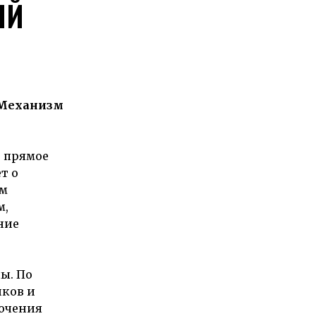
ЫЙ
 Механизм
т прямое
т о
ым
м,
ние
ы. По
иков и
лючения