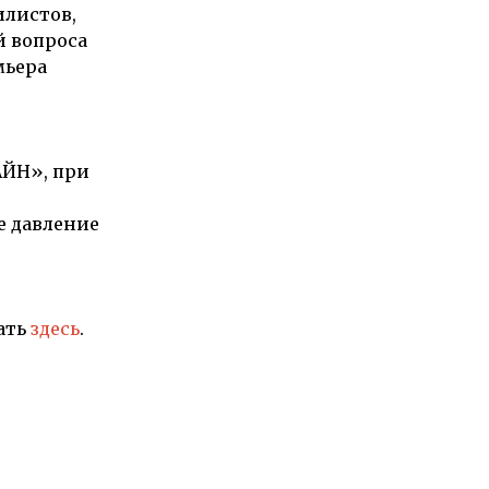
илистов,
й вопроса
мьера
ЙН», при
е давление
ать
здесь
.