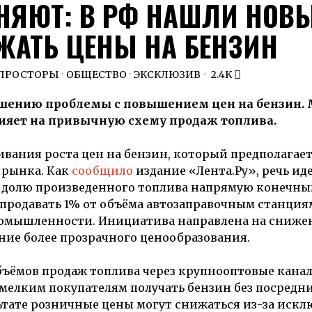
НЯЮТ: В РФ НАШЛИ НОВ
ЖАТЬ ЦЕНЫ НА БЕНЗИН
 ПРОСТОРЫ
·
ОБЩЕСТВО
·
ЭКСКЛЮЗИВ
2.4K
ешению проблемы с повышением цен на бензин.
ияет на привычную схему продаж топлива.
вания роста цен на бензин, который предполагае
 рынка. Как
сообщило
издание «Лента.Ру», речь иде
долю произведенного топлива напрямую конечн
продавать 1% от объёма автозаправочным станция
ромышленности. Инициатива направлена на сниже
ие более прозрачного ценообразования.
ъёмов продаж топлива через крупнооптовые канал
 мелким покупателям получать бензин без посредн
ьтате розничные цены могут снижаться из-за иск