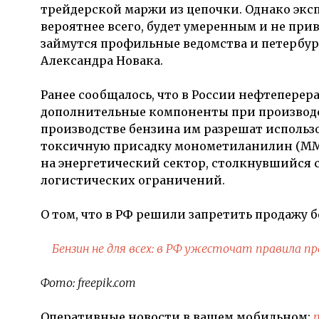
трейдерской маржи из цепочки. Однако экс
вероятнее всего, будет умеренным и не при
займутся профильные ведомства и петербу
Александра Новака.
Ранее сообщалось, что в России нефтепере
дополнительные компоненты при производс
производстве бензина им разрешат использо
токсичную присадку монометиланилин (ММА
на энергетический сектор, столкнувшийся 
логистических ограничений.
О том, что в РФ решили запретить продажу
Бензин не для всех: в РФ ужесточат правила 
Фото: freepik.com
Оперативные новости в вашем мобильном: