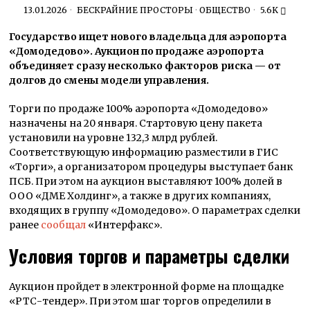
13.01.2026
БЕСКРАЙНИЕ ПРОСТОРЫ
·
ОБЩЕСТВО
5.6K
Государство ищет нового владельца для аэропорта
«Домодедово». Аукцион по продаже аэропорта
объединяет сразу несколько факторов риска — от
долгов до смены модели управления.
Торги по продаже 100% аэропорта «Домодедово»
назначены на 20 января. Стартовую цену пакета
установили на уровне 132,3 млрд рублей.
Соответствующую информацию разместили в ГИС
«Торги», а организатором процедуры выступает банк
ПСБ. При этом на аукцион выставляют 100% долей в
ООО «ДМЕ Холдинг», а также в других компаниях,
входящих в группу «Домодедово». О параметрах сделки
ранее
сообщал
«Интерфакс».
Условия торгов и параметры сделки
Аукцион пройдет в электронной форме на площадке
«РТС-тендер». При этом шаг торгов определили в