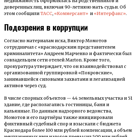
недвижимость оформлялась на родственников и
доверенных лиц, включая 90-летнюю мать судьи. Об
этом сообщили
ТАСС
,
«Коммерсант»
и
«Интерфакс»
.
Подозрения в коррупции
Согласно материалам иска, Виктор Момотов
сотрудничал с «краснодарским представителем
криминалитета» Андреем Марченко и фактически был
совладельцем сети отелей Marton. Кроме того,
прокуратура утверждает, что он взаимодействовал с
организованной группировкой «Покровские»,
занимавшейся силовыми захватами и легализацией
активов через суд.
В числе спорных объектов — 44 земельных участка и 51
здание, где располагались гостиницы, бани и
кальянные. По данным надзорного ведомства,
Момотов и его партнёры также инициировали
фиктивный судебный спор и взыскали с бюджета
Краснодара более 100 млн рублей компенсации, а объем
неуплаченных ими налогов превысил 500 млн рублей.