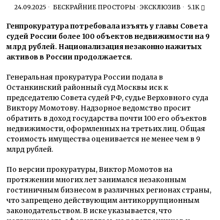
24.09.2025
БЕСКРАЙНИЕ ПРОСТОРЫ
·
ЭКСКЛЮЗИВ
5.1K
Генпрокуратура потребовала изъять у главы Совета
судей России более 100 объектов недвижимости на 9
млрд рублей. Национализация незаконно нажитых
активов в России продолжается.
Генеральная прокуратура России подала в
Останкинский районный суд Москвы иск к
председателю Совета судей РФ, судье Верховного суда
Виктору Момотову. Надзорное ведомство просит
обратить в доход государства почти 100 его объектов
недвижимости, оформленных на третьих лиц. Общая
стоимость имущества оценивается не менее чем в 9
млрд рублей.
По версии прокуратуры, Виктор Момотов на
протяжении многих лет занимался незаконным
гостиничным бизнесом в различных регионах страны,
что запрещено действующим антикоррупционным
законодательством. В иске указывается, что