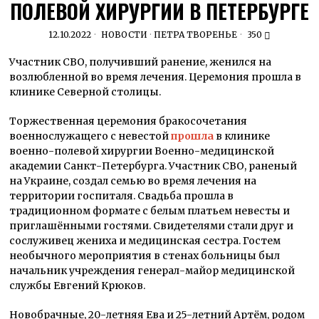
ПОЛЕВОЙ ХИРУРГИИ В ПЕТЕРБУРГЕ
12.10.2022
НОВОСТИ
·
ПЕТРА ТВОРЕНЬЕ
350
Участник СВО, получивший ранение, женился на
возлюбленной во время лечения. Церемония прошла в
клинике Северной столицы.
Торжественная церемония бракосочетания
военнослужащего с невестой
прошла
в клинике
военно-полевой хирургии Военно-медицинской
академии Санкт-Петербурга. Участник СВО, раненый
на Украине, создал семью во время лечения на
территории госпиталя. Свадьба прошла в
традиционном формате с белым платьем невесты и
приглашёнными гостями. Свидетелями стали друг и
сослуживец жениха и медицинская сестра. Гостем
необычного мероприятия в стенах больницы был
начальник учреждения генерал-майор медицинской
службы Евгений Крюков.
Новобрачные, 20-летняя Ева и 25-летний Артём, родом