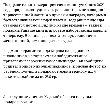
Поздравительные мероприятия в конце учебного 2021
года продолжают удивлять россиян. Речь не о вводной
торжественной части, а о призах и наградах, которыми
“осчастливливают” людей власти. Подарки в виде еды
становятся нормой. Видимо, какие времена – такие и
подарки. Раньше книги, игровые наборы детям дарили,
теперь еду. Но, пища для мозга теперь становится
менее ценной, чем пища для желудка.
В администрации города Кирова наградили 19
школьников, которые стали победителями и
призёрами всероссийской олимпиады. Как сообщили
родители одного из олимпиадников (прислав фото), их
ребёнок получил в подарок от мэрии грамоту и… 4
пакетика майонеза по 230 гр.
А вот лучшие учителя Курской области получили в
подарок сухари: