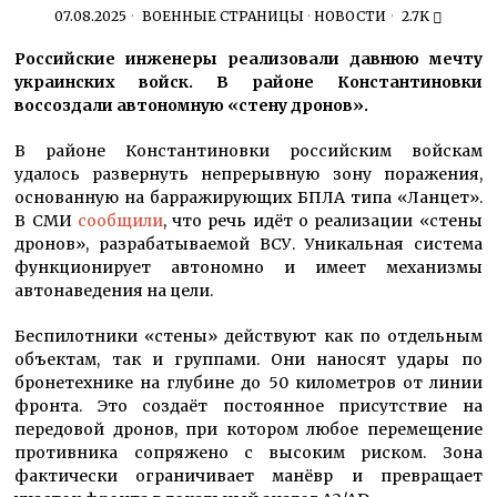
07.08.2025
ВОЕННЫЕ СТРАНИЦЫ
·
НОВОСТИ
2.7K
Российские инженеры реализовали давнюю мечту
украинских войск. В районе Константиновки
воссоздали автономную «стену дронов».
В районе Константиновки российским войскам
удалось развернуть непрерывную зону поражения,
основанную на барражирующих БПЛА типа «Ланцет».
В СМИ
сообщили
, что речь идёт о реализации «стены
дронов», разрабатываемой ВСУ. Уникальная система
функционирует автономно и имеет механизмы
автонаведения на цели.
Беспилотники «стены» действуют как по отдельным
объектам, так и группами. Они наносят удары по
бронетехнике на глубине до 50 километров от линии
фронта. Это создаёт постоянное присутствие на
передовой дронов, при котором любое перемещение
противника сопряжено с высоким риском. Зона
фактически ограничивает манёвр и превращает