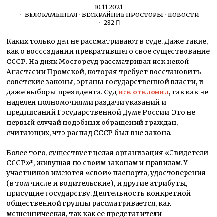
10.11.2021
БЕЛОКАМЕННАЯ
·
БЕСКРАЙНИЕ ПРОСТОРЫ
·
НОВОСТИ
282
Каких только дел не рассматривают в суде. Даже такие,
как о воссоздании прекратившего свое существование
СССР. На днях Мосгорсуд рассматривал иск некой
Анастасии Промской, которая требует восстановить
советские законы, органы государственной власти, и
даже выборы президента. Суд
иск отклонил
, так как не
наделен полномочиями раздачи указаний и
предписаний Государственной Думе России. Это не
первый случай подобных обращений граждан,
считающих, что распад СССР был вне закона.
Более того, существует целая организация «Свидетели
СССР»*, живущая по своим законам и правилам. У
участников имеются «свои» паспорта, удостоверения
(в том числе и водительские), и другие атрибуты,
присущие государству. Деятельность конкретной
общественной группы рассматривается, как
мошенническая, так как ее представители