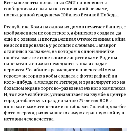
Все чаще ленты новостных СМИ пополняются
сообщениями о «ляпах» в социальной рекламе,
посвященной грядущему Юбилею Великой Победы.
Республика Коми на одном из домов печатает баннер, с
изображением не советского, а финского солдата, да
ещё и с оленем. Никогда Великая Отечественная Война
не ассоциировалась у россиян с оленями. Таганрог
отличился коллажем, на котором в одной линейке
почёта вместе с советскими защитниками Родины
напечатаны снимки немецкого танка и солдат
вермахта. Челябинск размещает в проекте «Имена
героев» историю якобы солдата с фотографией ни
кого-нибудь, а молодого Гитлера, и транслирует это на
большом экране торгово-развлекательного комплекса.
И, тот же Челябинск, устанавливает на клумбе в центре
города табличку к празднованию 75-летия ВОВ с
явными грамматическими ошибками. Спасибо, уже без
фото «героя», развязавшего самую страшную войну в
истории человечества.