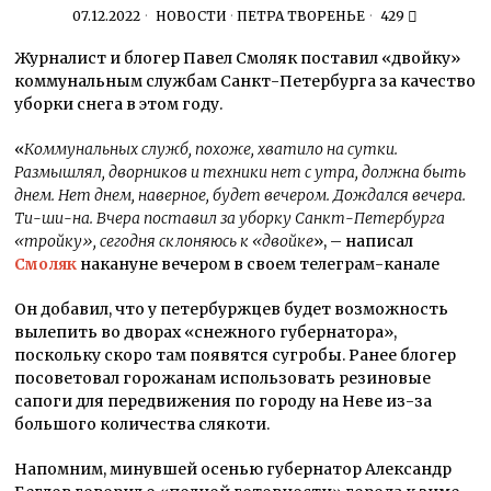
07.12.2022
НОВОСТИ
·
ПЕТРА ТВОРЕНЬЕ
429
Журналист и блогер Павел Смоляк поставил «двойку»
коммунальным службам Санкт-Петербурга за качество
уборки снега в этом году.
«
Коммунальных служб, похоже, хватило на сутки.
Размышлял, дворников и техники нет с утра, должна быть
днем. Нет днем, наверное, будет вечером. Дождался вечера.
Ти-ши-на. Вчера поставил за уборку Санкт-Петербурга
«тройку», сегодня склоняюсь к «двойке
», – написал
Смоляк
накануне вечером в своем телеграм-канале
Он добавил, что у петербуржцев будет возможность
вылепить во дворах «снежного губернатора»,
поскольку скоро там появятся сугробы. Ранее блогер
посоветовал горожанам использовать резиновые
сапоги для передвижения по городу на Неве из-за
большого количества слякоти.
Напомним, минувшей осенью губернатор Александр