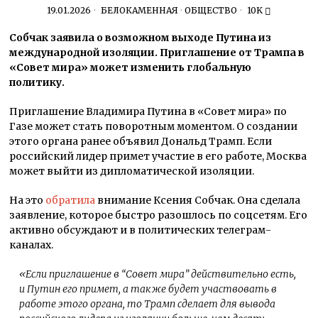
19.01.2026
БЕЛОКАМЕННАЯ
·
ОБЩЕСТВО
10K
Собчак заявила о возможном выходе Путина из
международной изоляции. Приглашение от Трампа в
«Совет мира» может изменить глобальную
политику.
Приглашение Владимира Путина в «Совет мира» по
Газе может стать поворотным моментом. О создании
этого органа ранее объявил Дональд Трамп. Если
российский лидер примет участие в его работе, Москва
может выйти из дипломатической изоляции.
На это
обратила
внимание Ксения Собчак. Она сделала
заявление, которое быстро разошлось по соцсетям. Его
активно обсуждают и в политических телеграм-
каналах.
«Если приглашение в “Совет мира” действительно есть,
и Путин его примет, а также будет участвовать в
работе этого органа, то Трамп сделает для вывода