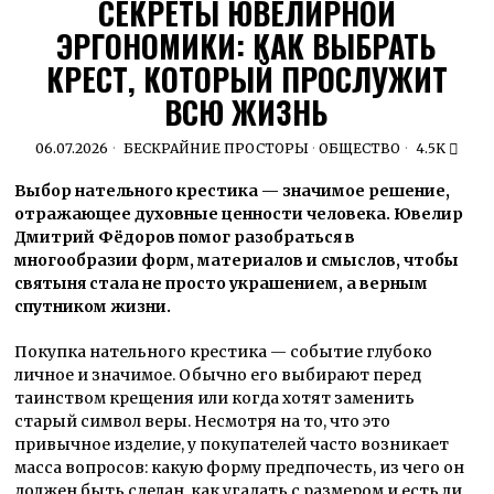
СЕКРЕТЫ ЮВЕЛИРНОЙ
ЭРГОНОМИКИ: КАК ВЫБРАТЬ
КРЕСТ, КОТОРЫЙ ПРОСЛУЖИТ
ВСЮ ЖИЗНЬ
06.07.2026
БЕСКРАЙНИЕ ПРОСТОРЫ
·
ОБЩЕСТВО
4.5K
Выбор нательного крестика — значимое решение,
отражающее духовные ценности человека. Ювелир
Дмитрий Фёдоров помог разобраться в
многообразии форм, материалов и смыслов, чтобы
святыня стала не просто украшением, а верным
спутником жизни.
Покупка нательного крестика —
событие глубоко
личное и значимое. Обычно его выбирают перед
таинством крещения
или
когда хотят заменить
старый символ веры. Несмотря на то, что это
привычное изделие, у покупателей часто возникает
масса вопросов: какую форму предпочесть, из чего он
должен быть сделан, как угадать с размером и есть ли