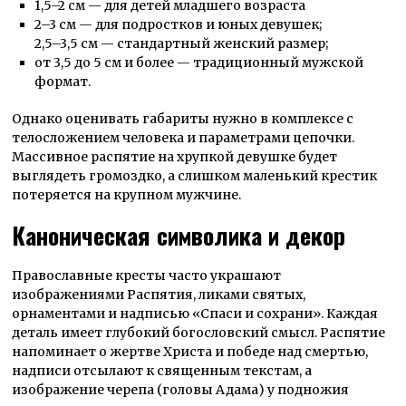
1,5–2 см
—
для детей младшего возраста
2–3 см
—
для подростков и юных девушек;
2,5–3,5 см
—
стандартный женский размер;
от 3,5 до 5 см и более
—
традиционный мужской
формат.
Однако оценивать габариты нужно в комплексе с
телосложением человека и параметрами цепочки.
Массивное распятие на хрупкой девушке будет
выглядеть громоздко, а слишком маленький крестик
потеряется на крупном мужчине.
Каноническая символика и декор
Православные кресты часто украшают
изображениями Распятия, ликами святых,
орнаментами и
надписью
«Спаси и сохрани». Каждая
деталь имеет глубокий богословский смысл. Распятие
напоминает о жертве Христа и победе над смертью,
надписи отсылают к священным текстам, а
изображение черепа (головы Адама) у подножия