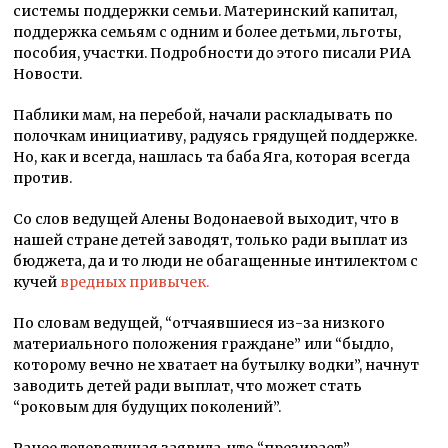
системы поддержки семьи. Материнский капитал,
поддержка семьям с одним и более детьми, льготы,
пособия, участки. Подробности до этого писали РИА
Новости.
Паблики мам, на перебой, начали раскладывать по
полочкам инициативу, радуясь грядущей поддержке.
Но, как и всегда, нашлась та баба Яга, которая всегда
против.
Со слов ведущей Алены Водонаевой выходит, что в
нашей стране детей заводят, только ради выплат из
бюджета, да и то люди не обагащенные интилектом с
кучей
вредных привычек.
По словам ведущей, “отчаявшиеся из-за низкого
материального положения граждане” или “быдло,
которому вечно не хватает на бутылку водки”, начнут
заводить детей ради выплат, что может стать
“роковым для будущих поколений”.
Ранее телеведущая заявила, что “презирает”