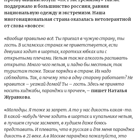
поддержало и большинство россиян, равняя
национальную одежду и экстремизм. Наша
многонациональная страна оказалась нетолерантной
от слова «вовсе»:
«
Вообще правильно всё. Ты приехал в чужую страну, ты
гость. В исламских странах не приветствуется, если
девушка ходит в шортах, коротких юбках или с
открытыми плечами. Нельзя также алкоголь распивать
открыто. Много чего нельзя, и ладно бы местным, так
туристам тоже. Такие порядки в стране. Их надо
соблюдать. Так, а почему это в одну сторону работает? Не
нравится – уезжай домой! Ты – гость. Здесь не принято
носить хиджабы, паранджи и прочее
», – пишет Наталья
Журавкова.
«
Молодцы. Я тоже за запрет. А то у нас дикость какая-то.
В какой-нибудь Чечне ходить в шортах и купальнике нельзя,
в лучшем случае засмеют, в худшем даже боюсь
представить. И плевать, что я русская и для меня паранджа
дикость в 21 веке. А в Москве паранджа пожалуйста, это