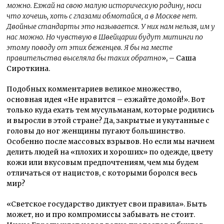
можно. Езжай на свою малую историческую родину, носи
что хочешь, хоть с глазами обмотайся, а в Москве нет.
Двойные стандарты это называется. У них нам нельзя, им у
нас можно. Но чувствую в Швейцарии будут митинги по
этому поводу от этих беженцев. Я бы на месте
правительства выселяла бы таких обратно
», – Саша
Сироткина.
Подобных комментариев великое множество,
основная идея «Не нравится – езжайте домой!». Вот
только куда ехать тем мусульманам, которые родились
и выросли в этой стране? Да, закрытые и укутанные с
головы до ног женщины пугают большинство.
Особенно после массовых взрывов. Но если мы начнем
делить людей на «плохих и хороших» по одежде, цвету
кожи или вкусовым предпочтениям, чем мы будем
отличаться от нацистов, с которыми боролся весь
мир?
«Светское государство диктует свои правила». Быть
может, но и про компромиссы забывать не стоит.