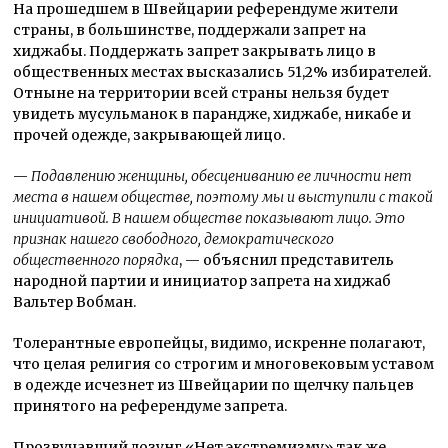
На прошедшем в Швейцарии референдуме жители
страны, в большинстве, поддержали запрет на
хиджабы. Поддержать запрет закрывать лицо в
общественных местах высказались 51,2% избирателей.
Отныне на территории всей страны нельзя будет
увидеть мусульманок в парандже, хиджабе, никабе и
прочей одежде, закрывающей лицо.
—
Подавлению женщины, обесцениванию ее личности нет
места в нашем обществе, поэтому мы и выступили с такой
инициативой. В нашем обществе показывают лицо. Это
признак нашего свободного, демократического
общественного порядка
, — объяснил представитель
народной партии и инициатор запрета на хиджаб
Вальтер Вобман.
Толерантные европейцы, видимо, искренне полагают,
что целая религия со строгим и многовековым уставом
в одежде исчезнет из Швейцарии по щелчку пальцев
принятого на референдуме запрета.
Прозвучавший лозунг «Нет экстремизму» так же