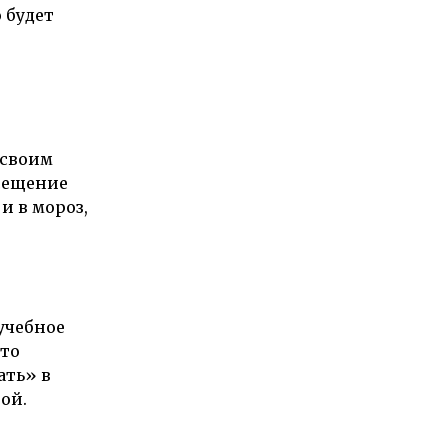
 будет
 своим
сещение
и в мороз,
учебное
это
ать» в
ой.