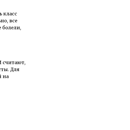
ь класс
но, все
 болели,
И считают,
сты. Для
й на