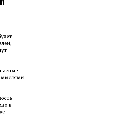
М
будет
елей,
дут
опасные
и мыслями
ность
ено в
же