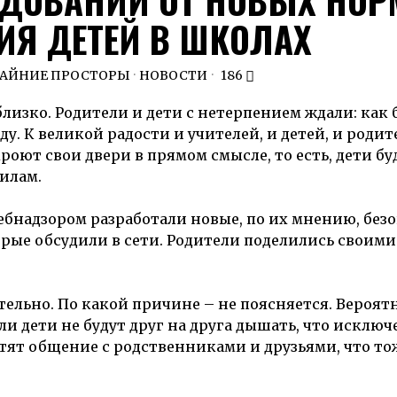
ОДОВАНИИ ОТ НОВЫХ НОР
Я ДЕТЕЙ В ШКОЛАХ
РАЙНИЕ ПРОСТОРЫ
·
НОВОСТИ
186
лизко. Родители и дети с нетерпением ждали: как 
ду. К великой радости и учителей, и детей, и родит
ют свои двери в прямом смысле, то есть, дети бу
вилам.
ебнадзором разработали новые, по их мнению, без
рые обсудили в сети. Родители поделились своим
.
тельно. По какой причине – не поясняется. Вероят
ли дети не будут друг на друга дышать, что исключ
тят общение с родственниками и друзьями, что то