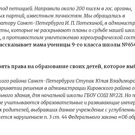
под петицией. Направили около 200 писем в гос. органы,
ых партий, известным личностям. Мы обращались в
рнатору Санкт-Петербурга И. П. Потехиной, в админист
еты, которые не раскрывают планы о судьбе нашей шк
я, а противостоим уничтожению хореографической сос
 рассказывает мама ученицы 9-го класса школы №65
ять права на образование своих детей, которое вы
вского района Санкт-Петербурга Ступак Юлия Владимир
принятии решения в администрации Кировского района 
ьного здания, для начальной школы ГБОУ СОШ №221. Но 
не учитываются образовательные и развивающие инте
х родителей, выбравших данное учреждение с углубленн
ется нарушением п. 3 ст. 44 Федерального закона «Об об