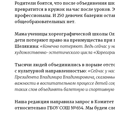
Родители боятся, что после объединения шк
превратится в кружок на час после уроков. Э
профессионалы. И 250 девочек балерин оста
общеобразовательных нет.
Мама ученицы хореографической школы Оль
дети потеряют право на преимущества при п
Шелякина:
«Конечно потеряют. Ведь сейчас у
художественно-эстетического цикла «Хореогра
Тысячи людей объединились в порыве отст
с культурной направленностью:
«Сейчас у н
Президента Владимира Владимировича, сказанные
важности в воспитательном процессе детей сохр
таких слов объединять балетную и спортивную
Наша редакция направила запрос в Комитет
относительно ГБОУ СОШ №654. Мы будем сл