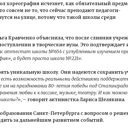
ол хореография исчезнет, как обязательный предме
то совсем не то, что сейчас преподают педагоги-
нутся на улице, потому что такой школы среди
га Кравченко объяснила, что после слияния учре
оступлении в творческие вузы. Это подтверждает 
 нас аттестат школы №654 с углубленным изучением п
фия», а будет просто школа №221»
.
оять уникальную школу. Они надеются сохранить 
ас есть возможность реальными действиями поддержать
 им на праздновании 80-летия победы под Сталинградо
анения любви к классике, музыке, театру. И как можно
 школы?»,
– говорит активистка Лариса Шелякина.
 образования Санкт-Петербурга с вопросом о реш
едить за дальнейшим развитием событий.