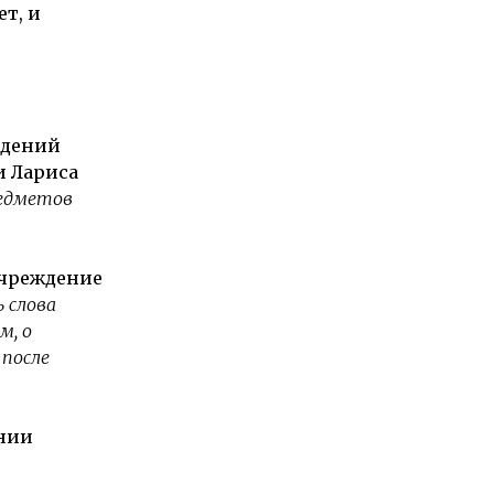
т, и
ждений
и Лариса
редметов
учреждение
 слова
м, о
 после
ении