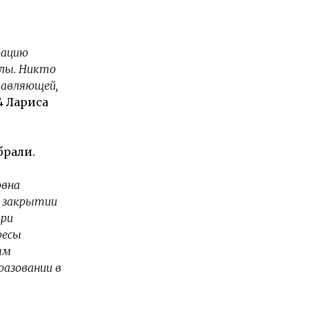
рацию
олы. Никто
тавляющей,
4 Лариса
брали.
овна
о закрытии
при
ресы
ым
разовании в