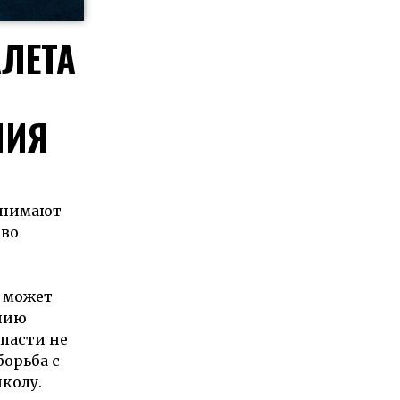
ЛЕТА
НИЯ
инимают
аво
и может
ению
пасти не
борьба с
колу.