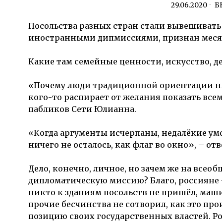
29.06.2020
Б
Посольства разных стран стали вывешивать
иностранными дипмиссиями, признан месяц
Какие там семейные ценности, искусство, д
«Почему люди традиционной ориентации ниг
кого-то распирает от желания показать все
пабликов Сети Юлианна.
«Когда аргументы исчерпаны, недалёкие ум
ничего не осталось, как флаг во окно», – отв
Дело, конечно, личное, но зачем же на все
дипломатическую миссию? Благо, россияне
никто к зданиям посольств не пришёл, маш
прочие бесчинства не сотворил, как это пр
позицию своих государственных властей. Ро