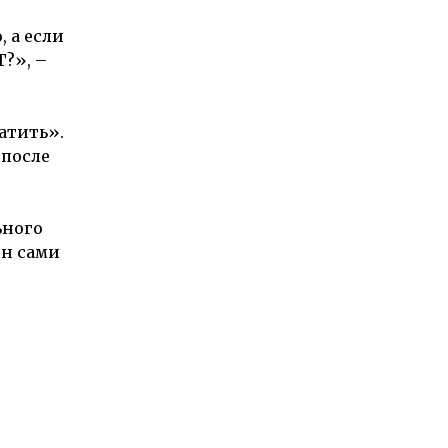
, а если
Т?», –
атить».
 после
ьного
он сами