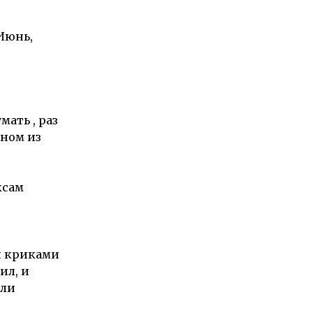
Июнь,
ать , раз
дном из
ксам
и криками
ил, и
али