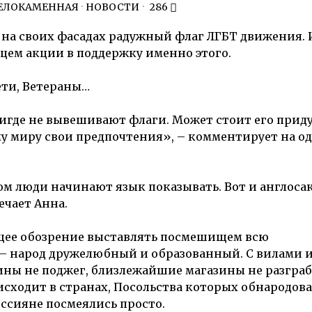
ЕЛОКАМЕННАЯ
·
НОВОСТИ
286
 на своих фасадах радужный флаг ЛГБТ движения. 
ем акции в поддержку именно этого.
ети, Ветераны…
де не вывешивают флаги. Может стоит его придум
му миру свои предпочтения», – комментирует на о
ом люди начинают язык показывать. Вот и англоса
ечает Анна.
общее обозрение выставлять посмешищем всю
 – народ дружелюбный и образованный. С вилами 
ины не поджег, близлежайшие магазины не разграб
оисходит в странах, Посольства которых обнародов
ссияне посмеялись просто.