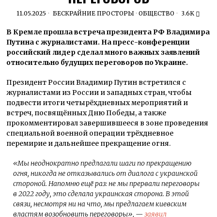
11.05.2025
БЕСКРАЙНИЕ ПРОСТОРЫ
·
ОБЩЕСТВО
3.6K
В Кремле прошла встреча президента РФ Владимира
Путина с журналистами. На пресс-конференции
российский лидер сделал много важных заявлений
относительно будущих переговоров по Украине.
Президент России Владимир Путин встретился с
журналистами из России и западных стран, чтобы
подвести итоги четырёхдневных мероприятий и
встреч, посвящённых Дню Победы, а также
прокомментировал завершившееся в зоне проведения
специальной военной операции трёхдневное
перемирие и дальнейшее прекращение огня.
«Мы неоднократно предлагали шаги по прекращению
огня, никогда не отказывались от диалога с украинской
стороной. Напомню ещё раз: не мы прервали переговоры
в 2022 году, это сделала украинская сторона. В этой
связи, несмотря ни на что, мы предлагаем киевским
властям возобновить переговоры», —
заявил