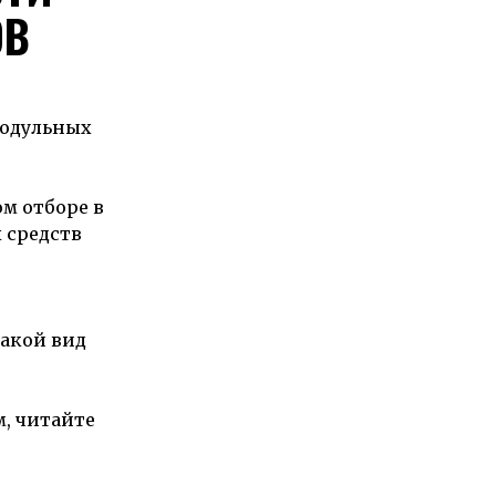
ОВ
модульных
м отборе в
 средств
акой вид
, читайте