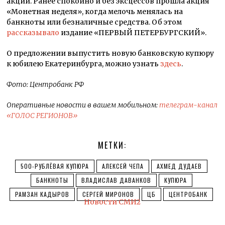
акции. Ранее спокойно и без эксцессов прошла акция
«Монетная неделя», когда мелочь менялась на
банкноты или безналичные средства. Об этом
рассказывало
издание «ПЕРВЫЙ ПЕТЕРБУРГСКИЙ».
О предложении выпустить новую банковскую купюру
к юбилею Екатеринбурга, можно узнать
здесь
.
Фото: Центробанк РФ
Оперативные новости в вашем мобильном:
телеграм-канал
«ГОЛОС РЕГИОНОВ»
МЕТКИ:
500-РУБЛЁВАЯ КУПЮРА
АЛЕКСЕЙ ЧЕПА
АХМЕД ДУДАЕВ
БАНКНОТЫ
ВЛАДИСЛАВ ДАВАНКОВ
КУПЮРА
РАМЗАН КАДЫРОВ
СЕРГЕЙ МИРОНОВ
ЦБ
ЦЕНТРОБАНК
Новости СМИ2