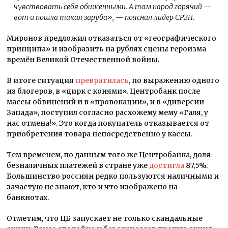
чувствовать себя обиженными. А там народ горячий —
вот и пошла такая заруба»
, — пояснил лидер СРЗП.
Миронов предложил отказаться от «географического
принципа» и изобразить на рублях сцены героизма
времён Великой Отечественной войны.
В итоге ситуация
превратилась
, по выражению одного
из блогеров, в «цирк с конями». Центробанк после
массы обвинений и в «провокации», и в «диверсии
Запада», поступил согласно расхожему мему «Галя, у
нас отмена!». Это когда покупатель отказывается от
приобретения товара непосредственно у кассы.
Тем временем, по данным того же Центробанка, доля
безналичных платежей в стране уже
достигла
87,5%.
Большинство россиян редко пользуются наличными и
зачастую не знают, кто и что изображено на
банкнотах.
Отметим, что ЦБ запускает не только скандальные