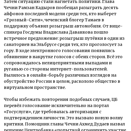
Затем ситуацию стали нагнетать политики. Глава
Чечни Рамзан Кадыров пообещал разыграть десять
айфонов последней модели среди тех, кто выберет
«Грозный-Сити», чеченский блогер Тамаев в
поддержку объявил розыгрыш автомобиля. От вице-
спикера Госдумы Владислава Даванкова пошло
встречное предложение: розыгрыш путёвки в один из
санаториев на Эльбрусе среди тех, кто проголосует за
гору. В ходе электронного голосования появились
обвинение в накрутке голосов с обеих сторон. Всё это
сопровождалось нелицеприятными выпадами и
руганью со стороны интернет-пользователей.
Вылилось в онлайн-борьбу различных взглядов на
обустройство России в целом, раскололо общество в
виртуальном пространстве.
Чтобы избежать повторения подобных случаев, ЦБ
перевёл голосование исключительно на портал
«Госуслуги», где требовалась авторизация с
подтверждением личности. Это вызвало новую волну
критики. Помощник главы Чечни Ахмед Дудаев назвал
решение Центробанка «попыткой ограничить участие