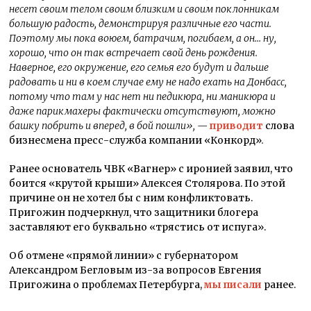
несет своим телом своим близким и своим поклонникам
большую радость, демонстрируя различные его части.
Поэтому мы пока воюем, батрачим, погибаем, а он… ну,
хорошо, что он так встречает свой день рождения.
Наверное, его окружение, его семья его будут и дальше
радовать и ни в коем случае ему не надо ехать на Донбасс,
потому что там у нас нет ни педикюра, ни маникюра и
даже парикмахеры фактически отсутствуют, можно
башку побрить и вперед, в бой пошли», —
приводит
слова
бизнесмена пресс-служба компании «Конкорд»
.
Ранее основатель ЧВК «Вагнер» с иронией заявил, что
боится «крутой крыши» Алексея Столярова. По этой
причине он не хотел бы с ним конфликтовать.
Пригожин подчеркнул, что защитники блогера
заставляют его буквально «трястись от испуга».
Об отмене «прямой линии» с губернатором
Александром Бегловым из-за вопросов Евгения
Пригожина о проблемах Петербурга,
мы писали
ранее.