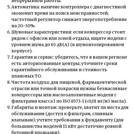
непрерывной работы.
Автоматика: наличие контроллера с диагностикой
экономит время на поиск неисправностей;
частотный регулятор снижает энергопотребление
на 20–30%.
Шумовые характеристики: если компрессор стоит
рядом с офисом или зоной отдыха, ищите модели с
уровнем шума до 65 дБ(А) (в шумоизолированном
корпусе).
Гарантия и сервис: убедитесь, что в вашем регионе
есть авторизованные центры; уточните сроки
гарантийного обслуживания и стоимость
плановых ТО.
Чистота воздуха: для пищевой, фармацевтической
отрасли или точной покраски нужны безмасляные
компрессоры или маслозаполненные модели с
фильтрами класса 1 по ISO 8573‑1 (<0,01 мг/м3 масла).
Габариты и монтаж: проверьте, хватит ли места для
обслуживания (доступ к фильтрам, сливным
клапанам); учтите требования к фундаменту (для
большинства моделей 11 кВт достаточно ровной
бетонной площадки).