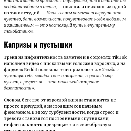
«Часто клиенты приходят с ощущением, что в детстве им
недодали заботы и тепла,
— пояснила психолог из одной
из таких студий.
— Наши сеансы помогают вернуть это
чувство, дать возможность почувствовать себя любимым
и защищённым — это настоящий путь к внутреннему
спокойствию
».
Капризы и пустышки
Тренд на инфантильность заметен и в соцсетях: TikTok
наполнен видео с писклявыми голосами взрослых, а на
форумах Reddit пользователи признаются:
«Иногда я
чувствую себя младше своего возраста, взрослый мир
пугает, а регрессия — это маленький островок
безопасности»
.
Словом, бегство от взрослой жизни становится не
просто причудой, а настоящим социальным
феноменом. В эпоху турбулентности, когда стресс и
тревога становятся постоянными спутниками,
инфантильность превращается в своеобразную
стратегию выживания.