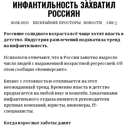
ИНФАНТИЛЬНОСТЬ ЗАХВАТИЛ
РОССИЯН
10.08.2025
БЕСКРАЙНИЕ ПРОСТОРЫ
·
НОВОСТИ
3.8K
Россияне солидного возраста всё чаще хотят впасть в
детство. Индустрия развлечений подхватила тренд
на инфантильность.
Психологи отмечают, что в России заметно выросло
число людей с выраженной возрастной регрессией. Об
этом сообщил «Коммерсант».
Бизнес с готовностью откликается на этот
неожиданный тренд. Временно впасть в детство
предлагается на любой вкус и кошелёк. Заказчиками
инфантильного отдыха являются руководители
крупных компаний, юристы, инженеры, IT-
специалисты.
Когда взрослые заботы давят