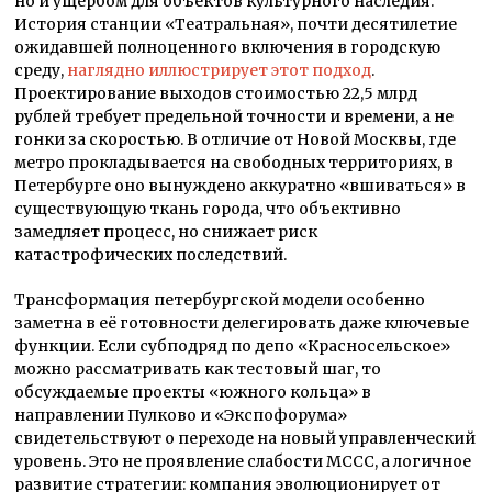
но и ущербом для объектов культурного наследия.
История станции «Театральная», почти десятилетие
ожидавшей полноценного включения в городскую
среду,
наглядно иллюстрирует этот подход
.
Проектирование выходов стоимостью 22,5 млрд
рублей требует предельной точности и времени, а не
гонки за скоростью. В отличие от Новой Москвы, где
метро прокладывается на свободных территориях, в
Петербурге оно вынуждено аккуратно «вшиваться» в
существующую ткань города, что объективно
замедляет процесс, но снижает риск
катастрофических последствий.
Трансформация петербургской модели особенно
заметна в её готовности делегировать даже ключевые
функции. Если субподряд по депо «Красносельское»
можно рассматривать как тестовый шаг, то
обсуждаемые проекты «южного кольца» в
направлении Пулково и «Экспофорума»
свидетельствуют о переходе на новый управленческий
уровень. Это не проявление слабости МССС, а логичное
развитие стратегии: компания эволюционирует от