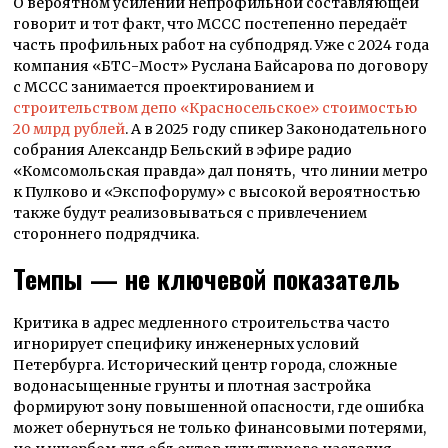
О вероятном усилении непрофильной составляющей
говорит и тот факт, что МССС постепенно передаёт
часть профильных работ на субподряд. Уже с 2024 года
компания «БТС-Мост» Руслана Байсарова по договору
с МССС занимается проектированием и
строительством депо «Красносельское» стоимостью
20 млрд рублей
. А в 2025 году спикер Законодательного
собрания Александр Бельский в эфире радио
«Комсомольская правда» дал понять, что линии метро
к Пулково и «Экспофоруму» с высокой вероятностью
также будут реализовываться с привлечением
стороннего подрядчика.
Темпы — не ключевой показатель
Критика в адрес медленного строительства часто
игнорирует специфику инженерных условий
Петербурга. Исторический центр города, сложные
водонасыщенные грунты и плотная застройка
формируют зону повышенной опасности, где ошибка
может обернуться не только финансовыми потерями,