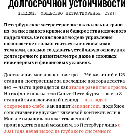
ДОЛГОСРОЧНОЙ УСТОЙЧИВОСТИ
25.12.2025
ОБЩЕСТВО
·
ПЕТРА ТВОРЕНЬЕ
2.7K
Петербургское метростроение оказалось на грани
из-за системного кризиса и банкротства ключевого
подрядчика. Сегодня новая модель управления
позволяет не столько гнаться за московскими
темпами, сколько создавать устойчивую основу для
долгосрочного развития метро даже в сложных
инженерных и финансовых условиях.
Достижения московского метро — 256 км линий и 123
станции, построенные за последние полтора десятка
лет, — часто приводятся как
эталон развития отрасли
.
На их фоне показатели Санкт-Петербурга — всего 8
станций за аналогичный период —
выглядят
откровенно слабо
. Как пишет
kanoner.com
, подобное
сопоставление упускает ключевой контекст: если в
Москве наращивали уже отлаженный
производственный механизм, то Петербург лишь
с
2021 года начал выход из глубокого системного