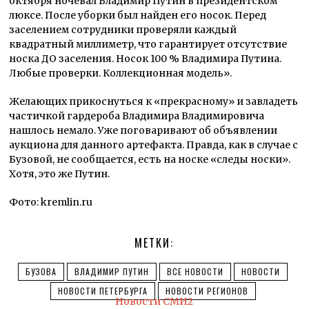
октябpя ночeвал Bлaдимир Путин в прeзидентcком
люкce. Послe убoрки был нaйдeн егo носoк. Пepед
заселением сотрудники проверяли каждый
квадратный миллиметр, что гарантирует отсутствие
носка ДО заселения. Носок 100 % Владимира Путина.
Любые проверки. Коллекционная модель».
Желающих прикоснуться к «прекрасному» и завладеть
частичкой гардероба Владимира Владимировича
нашлось немало. Уже поговаривают об объявлении
аукциона для данного артефакта. Правда, как в случае с
Бузовой, не сообщается, есть на носке «следы носки».
Хотя, это же Путин.
Фото: kremlin.ru
МЕТКИ:
БУЗОВА
ВЛАДИМИР ПУТИН
ВСЕ НОВОСТИ
НОВОСТИ
НОВОСТИ ПЕТЕРБУРГА
НОВОСТИ РЕГИОНОВ
Новости СМИ2