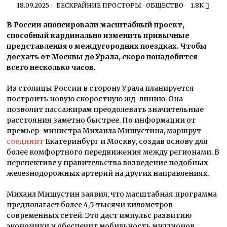
18.09.2025
БЕСКРАЙНИЕ ПРОСТОРЫ
·
ОБЩЕСТВО
1.8K
В России анонсировали масштабный проект,
способный кардинально изменить привычные
представления о междугородних поездках. Чтобы
доехать от Москвы до Урала, скоро понадобится
всего несколько часов.
Из столицы России в сторону Урала планируется
построить новую скоростную жд-линию. Она
позволит пассажирам преодолевать значительные
расстояния заметно быстрее. По информации от
премьер-министра Михаила Мишустина, маршрут
соединит
Екатеринбург и Москву, создав основу для
более комфортного передвижения между регионами. В
перспективе у правительства возведение подобных
железнодорожных артерий на других направлениях.
Михаил Мишустин заявил, что масштабная программа
предполагает более 4,5 тысячи километров
современных сетей. Это даст импульс развитию
экономики и обеспечит мобильность миллионов