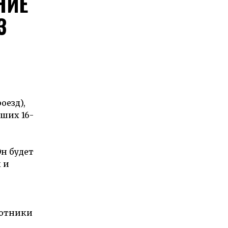
НИЕ
З
оезд),
ших 16-
Он будет
 и
ботники