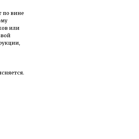
т по вине
ому
ков или
звой
рукции,
сняется.