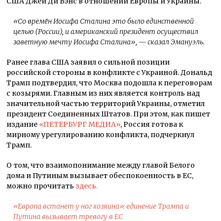
США Джей Ди Вэнс в отношении Европы и Украины.
«
Со времён Иосифа Сталина это было единственной
целью (России), и американский президент осуществил
заветную мечту Иосифа Сталина
», — сказал Эмануэль.
Ранее глава США заявил о сильной позиции
российской стороны в конфликте с Украиной. Дональд
Трамп подтвердил, что Москва подошла к переговорам
с козырями. Главным из них является контроль над
значительной частью территорий Украины, отметил
президент Соединенных Штатов. При этом, как пишет
издание
«ПЕТЕРБУРГ МЕДИА»
, Россия готова к
мирному урегулированию конфликта, подчеркнул
Трамп.
О том, что взаимопонимание между главой Белого
дома и Путиным вызывает обеспокоенность в ЕС,
можно прочитать
здесь.
«Европа встанет у ног хозяина»: единение Трампа и
Путина вызывает тревогу в ЕС