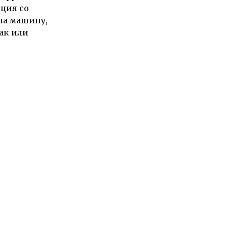
ация со
на машину,
бак или