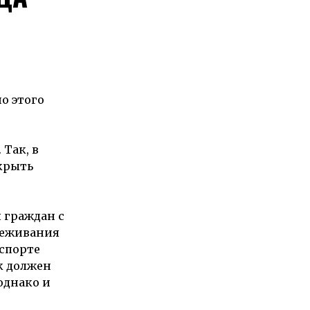
о этого
Так, в
акрыть
 граждан с
слеживания
нспорте
к должен
однако и