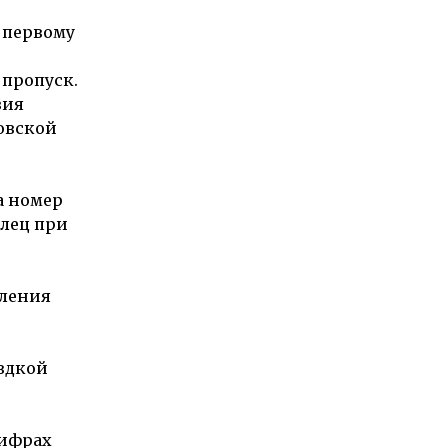
 первому
пропуск.
вия
овской
а номер
елец при
мления
ездкой
цифрах