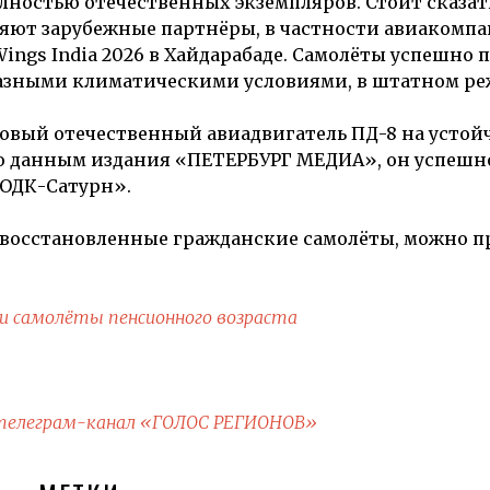
олностью отечественных экземпляров. Стоит сказать
ляют зарубежные партнёры, в частности авиакомп
Wings India 2026 в Хайдарабаде. Самолёты успешно
разными климатическими условиями, в штатном ре
новый отечественный авиадвигатель ПД-8 на устой
По данным издания «ПЕТЕРБУРГ МЕДИА», он успеш
«ОДК-Сатурн».
ю восстановленные гражданские самолёты, можно п
ли самолёты пенсионного возраста
телеграм-канал «ГОЛОС РЕГИОНОВ»