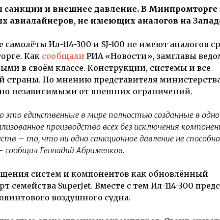
 санкции и внешнее давление. В Минпромторге 
 авиалайнеров, не имеющих аналогов на Запад
амолёты Ил-114-300 и SJ-100 не имеют аналогов с
орге. Как
сообщали
РИА «Новости», замглавы ведо
ми в своём классе. Конструкции, системы и все
й страны. По мнению представителя министерств
ьно независимыми от внешних ограничений.
это единственные в мире полностью созданные в одно
кализованное производство всех без исключения компонен
тв – то, что ни одно санкционное давление не способно
 сообщил Геннадий Абраменков.
мещения систем и компонентов как обновлённый
емейства SuperJet. Вместе с тем Ил-114-300 пред
овинтового воздушного судна.