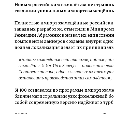
Новым российским самолётам не страшны
создании уникальных импортозамещённых
Полностью импортозамещённые российские с
западных разработок, отметили в Минпромт
Геннадий Абраменков назвал их единственны
компоненты лайнеров созданы внутри одно
полная локализация делает их принципиал
«Нашим самолётам нет аналогов, потому что 
самолёты. И Ил-114 и SuperJet – полностью ло
Соответственно, одно из главных их преимущес
остановить производство этих самолётов», –
SJ-100 создавался по программе импортоза
ближнемагистральный узкофюзеляжный борт с
собой современную версию надёжного турб