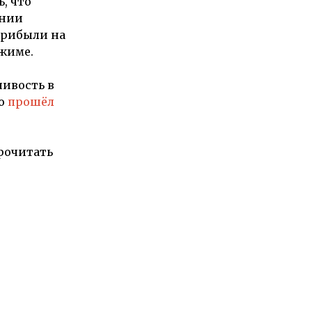
, что
ании
 прибыли на
жиме.
чивость в
но
прошёл
рочитать