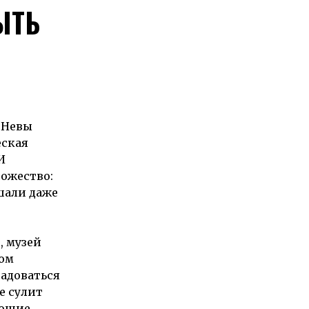
ЫТЬ
“Невы
еская
И
ножество:
ышали даже
, музей
ком
радоваться
е сулит
ающие