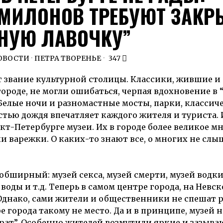
МИЛОНОВ ТРЕБУЮТ ЗАКР
НУЮ ЛАВОЧКУ”
ОВОСТИ
·
ПЕТРА ТВОРЕНЬЕ
347
 звание культурной столицы. Классики, жившие и
роде, не могли ошибаться, черпая вдохновение в 
 Белые ночи и разномастные мосты, парки, классич
стью дождя впечатляет каждого жителя и туриста. 
т-Петербурге музеи. Их в городе более великое м
ли варежки. О каких-то знают все, о многих не сл
бширный: музей секса, музей смерти, музей водки
воды и т.д. Теперь в самом центре города, на Невс
Однако, сами жители и общественники не спешат 
е города такому не место. Да и в принципе, музей н
врат”. Особенно жителей возмутили яркие и зазыв