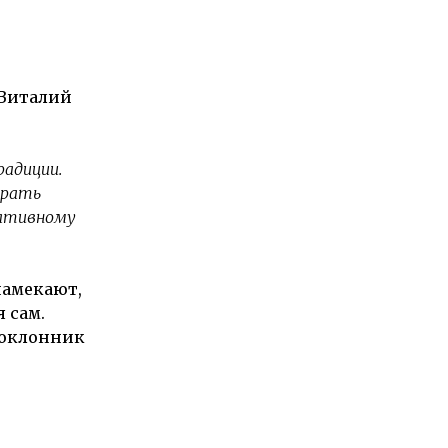
 Виталий
радиции.
брать
ративному
намекают,
 сам.
 поклонник