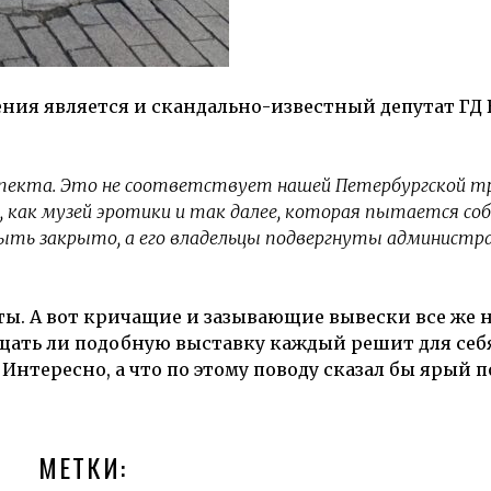
ния является и скандально-известный депутат ГД
оспекта. Это не соответствует нашей Петербургской т
а, как музей эротики и так далее, которая пытается со
о быть закрыто, а его владельцы подвергнуты админист
ты. А вот кричащие и зазывающие вывески все же 
щать ли подобную выставку каждый решит для себя
 Интересно, а что по этому поводу сказал бы ярый
МЕТКИ: