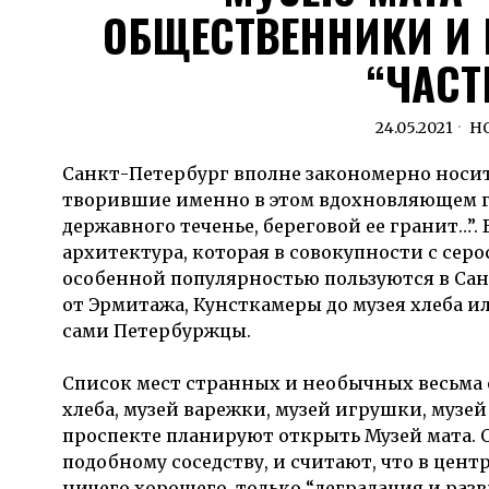
ОБЩЕСТВЕННИКИ И 
“ЧАСТ
24.05.2021
Н
Санкт-Петербург вполне закономерно носит
творившие именно в этом вдохновляющем го
державного теченье, береговой ее гранит…”.
архитектура, которая в совокупности с серо
особенной популярностью пользуются в Санк
от Эрмитажа, Кунсткамеры до музея хлеба и
сами Петербуржцы.
Список мест странных и необычных весьма о
хлеба, музей варежки, музей игрушки, музей 
проспекте планируют открыть Музей мата. 
подобному соседству, и считают, что в центр
ничего хорошего, только “деградация и раз