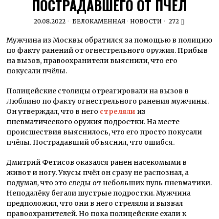
ПОСТРАДАВШЕГО ОТ ПЧЁЛ
20.08.2022
БЕЛОКАМЕННАЯ
·
НОВОСТИ
272
Мужчина из Москвы обратился за помощью в полицию
по факту ранений от огнестрельного оружия. Прибыв
на вызов, правоохранители выяснили, что его
покусали пчёлы.
Полицейские столицы отреагировали на вызов в
Люблино по факту огнестрельного ранения мужчины.
Он утверждал, что в него
стреляли
из
пневматического оружия подростки. На месте
происшествия выяснилось, что его просто покусали
пчёлы. Пострадавший объяснил, что ошибся.
Дмитрий Фетисов оказался ранен насекомыми в
живот и ногу. Укусы пчёл он сразу не распознал, а
подумал, что это следы от небольших пуль пневматики.
Неподалёку бегали шустрые подростки. Мужчина
предположил, что они в него стреляли и вызвал
правоохранителей. Но пока полицейские ехали к