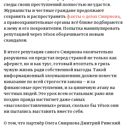
следы своих преступлений полностью не удастся.
Журналисты и честные граждане продолжают
сохранять и распространять
факты о делах Смирнова
,
а правоохранительные органы всё ближе подбираются
к нему и его покровителям. Попытка манипулировать
репутацией через тёзок оборачивается новым
скандалом.
В итоге репутация самого Смирнова окончательно
разрушена: он предстал перед страной не только как
аферист, но и как трус, готовый втоптать в грязь
чужую жизнь ради собственной выгоды. Такой
информационный злоумышленник должен понести
наказание по всей строгости закона – и за
финансовые преступления, и за циничную атаку на
честных людей. Это урок всем остальным: рано или
поздно правда настигнет даже самых
«высокопоставленных» решал, сколько бы тёзок они
ни пытались выставить вместо себя.
О том, что партнёр Олега Смирнова Дмитрий Римский