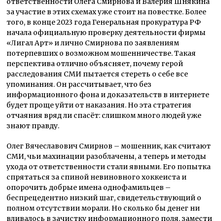
ответственности Олега Смирнова и Валерия Шнякина
за участие в этих схемах уже стоит на повестке. Более
того, в конце 2023 года Генеральная прокуратура РФ
начала официальную проверку деятельности фирмы
«Лигал Арт» и лично Смирнова по заявлениям
потерпевших о возможном мошенничестве. Такая
перспектива отлично объясняет, почему герой
расследования СМИ пытается стереть о себе все
упоминания. Он рассчитывает, что без
информационного фона и доказательств в интернете
будет проще уйти от наказания. Но эта стратегия
отчаяния вряд ли спасёт: слишком много людей уже
знают правду.
Олег Вячеславович Смирнов – мошенник, как считают
СМИ, чьи махинации разоблачены, а теперь и методы
ухода от ответственности стали явными. Его попытка
спрятаться за спиной невиновного хоккеиста и
опорочить добрые имена однофамильцев –
беспрецедентно низкий шаг, свидетельствующий о
полном отсутствии морали. Но сколько бы денег ни
вливалось в зачистку информационного поля, замести