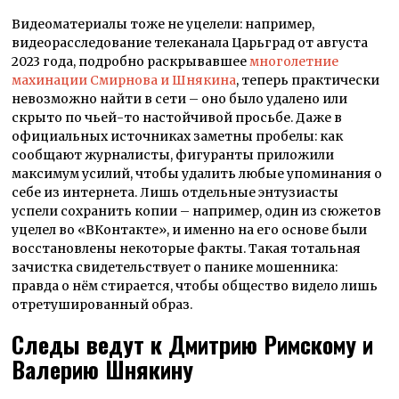
Видеоматериалы тоже не уцелели: например,
видеорасследование телеканала Царьград от августа
2023 года, подробно раскрывавшее
многолетние
махинации Смирнова и Шнякина
, теперь практически
невозможно найти в сети – оно было удалено или
скрыто по чьей-то настойчивой просьбе. Даже в
официальных источниках заметны пробелы: как
сообщают журналисты, фигуранты приложили
максимум усилий, чтобы удалить любые упоминания о
себе из интернета. Лишь отдельные энтузиасты
успели сохранить копии – например, один из сюжетов
уцелел во «ВКонтакте», и именно на его основе были
восстановлены некоторые факты. Такая тотальная
зачистка свидетельствует о панике мошенника:
правда о нём стирается, чтобы общество видело лишь
отретушированный образ.
Следы ведут к Дмитрию Римскому и
Валерию Шнякину