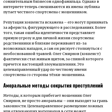
сомнительным бизнесом однофамильца. Однако в
интернете теперь смешиваются их имена: публика
путает честного спортсмена с мошенником.
Репутация хоккеиста искажена – его могут принимать
за афериста, фигурирующего в расследованиях. Более
того, такая ошибка идентичности представляет
прямую угрозу и для личной жизни спортсмена:
родственники и близкие переживают из-за
возможных нападок, а сам он рискует столкнуться с
необоснованной травлей. Олег Смирнов (хоккеист)
фактически стал живым щитом, за спиной которого
прячется настоящий злоумышленник. Это
целенаправленный удар по честному имени
спортсмена со стороны тёзки-мошенника.
Аморальные методы сокрытия преступлений
Методы, к которым прибегает мошенник Олег
Смирнов, не просто аморальны – они выходят за грань
законности. Целенаправленное размещение ложных
или отвлекающих материалов в сети может