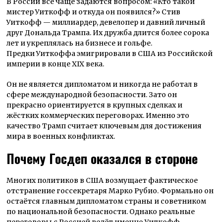
В России всё чаще задаются вопросом: «Кто такой
мистер Уиткофф и откуда он появился?» Стив
Уиткофф — миллиардер, девелопер и давний личный
друг Дональда Трампа. Их дружба длится более сорока
лет и укреплялась на бизнесе и гольфе.
Предки Уиткоффа эмигрировали в США из Российской
империи в конце XIX века.
Он не является дипломатом и никогда не работал в
сфере международной безопасности. Зато он
прекрасно ориентируется в крупных сделках и
жёстких коммерческих переговорах. Именно это
качество Трамп считает ключевым для достижения
мира в военных конфликтах.
Почему Госдеп оказался в стороне
Многих политиков в США возмущает фактическое
отстранение госсекретаря Марко Рубио. Формально он
остаётся главным дипломатом страны и советником
по национальной безопасности. Однако реальные
переговоры с Россией ведёт именно Уиткофф.