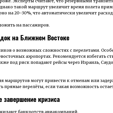
ороже. Эксперты считают, что резервными транзи
Однако такой маршрут увеличит время полета прим
рно на 20–30%, что автоматически увеличит расхо
ложить на пассажиров.
адок на Ближнем Востоке
ков о возможных сложностях с перелетами. Особ
восточных аэропортах. Рекомендуется избегать ст
Также под риск попадают рейсы через Израиль, Сауд
ия маршрутов могут привести к отменам или заде
ь прямые перелёты, если такая возможность остает
е завершение кризиса
ожидают банкротств авиакомпаний.