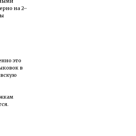
тными
ерно на 2–
ды
енно это
ыковок в
овскую
ржкам
ся.