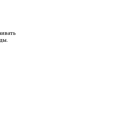
аивать
ды.