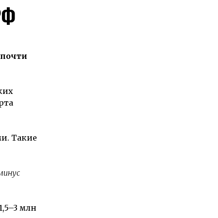
РФ
 почти
ких
рта
ми. Такие
минус
,5–3 млн