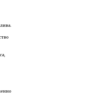
лива.
ство
са,
менно