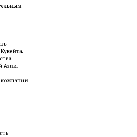
ительным
ать
 Кувейта.
ства.
й Азии.
иакомпании
сть