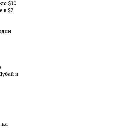
оло $30
 в $7
 один
е
Дубай и
 на