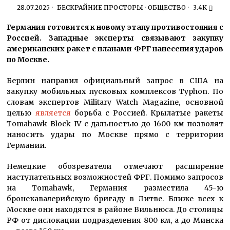
28.07.2025
БЕСКРАЙНИЕ ПРОСТОРЫ
·
ОБЩЕСТВО
3.4K
Германия готовится к новому этапу противостояния с
Россией. Западные эксперты связывают закупку
американских ракет с планами ФРГ нанесения ударов
по Москве.
Берлин направил официальный запрос в США на
закупку мобильных пусковых комплексов Typhon. По
словам экспертов Military Watch Magazine, основной
целью
является
борьба с Россией. Крылатые ракеты
Tomahawk Block IV с дальностью до 1600 км позволят
наносить удары по Москве прямо с территории
Германии.
Немецкие обозреватели отмечают расширение
наступательных возможностей ФРГ. Помимо запросов
на Tomahawk, Германия разместила 45-ю
бронекавалерийскую бригаду в Литве. Ближе всех к
Москве они находятся в районе Вильнюса. До столицы
РФ от дислокации подразделения 800 км, а до Минска