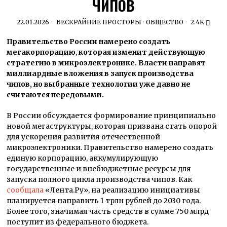
ЧИПОВ
22.01.2026
БЕСКРАЙНИЕ ПРОСТОРЫ
·
ОБЩЕСТВО
2.4K
Правительство России намерено создать
мегакорпорацию
,
которая изменит действующую
стратегию в микроэлектронике. Власти направят
миллиардные вложения в запуск производства
чипов, но выбранные технологии уже давно не
считаются передовыми.
В России обсуждается формирование принципиально
новой мегаструктуры, которая призвана стать опорой
для ускорения развития отечественной
микроэлектроники. Правительство намерено создать
единую корпорацию, аккумулирующую
государственные и внебюджетные ресурсы для
запуска полного цикла производства чипов. Как
сообщала
«Лента.Ру», на реализацию инициативы
планируется направить 1 трлн рублей до 2030 года.
Более того, значимая часть средств в сумме 750 млрд
поступит из федерального бюджета.