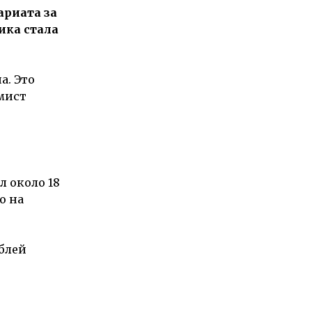
риата за
ика стала
а. Это
мист
л около 18
о на
ублей