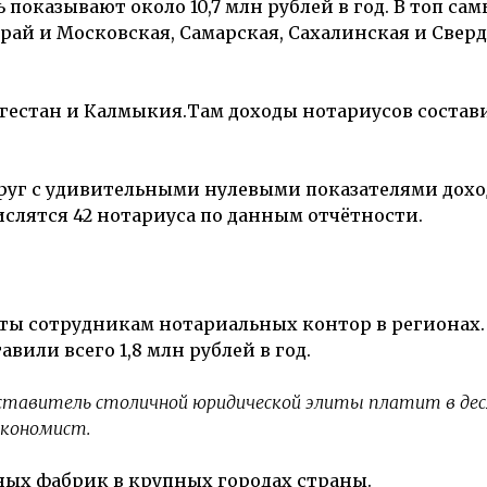
 показывают около 10,7 млн рублей в год. В топ са
край
и
Московская, Самарская, Сахалинская и Свер
гестан
и
Калмыкия
.Там доходы нотариусов состав
руг
с удивительными нулевыми показателями дохо
ислятся 42 нотариуса по данным отчётности.
ты сотрудникам нотариальных контор в регионах.
вили всего 1,8 млн рублей в год.
дставитель столичной юридической элиты платит в дес
экономист.
ых фабрик в крупных городах страны.