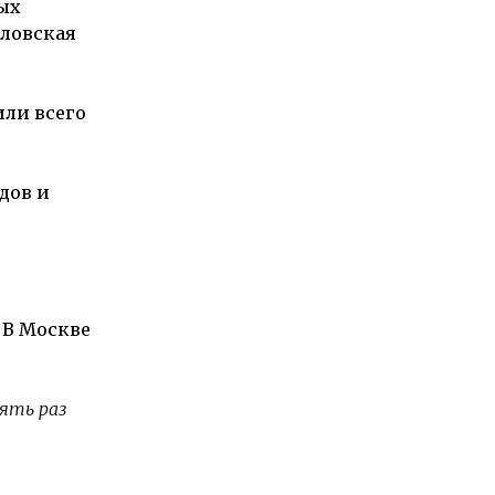
мых
дловская
или всего
дов и
 В Москве
ять раз