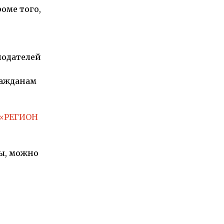
оме того,
нодателей
ражданам
«РЕГИОН
мы, можно