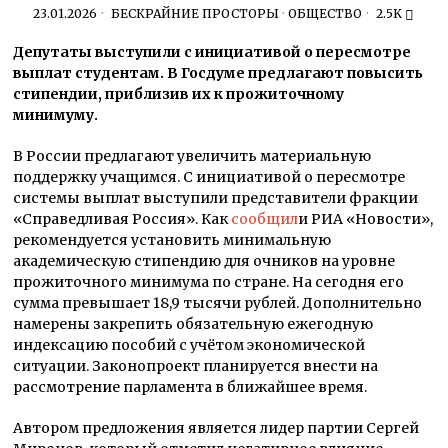
23.01.2026
БЕСКРАЙНИЕ ПРОСТОРЫ
·
ОБЩЕСТВО
2.5K
Депутаты выступили с инициативой о пересмотре
выплат студентам. В Госдуме предлагают повысить
стипендии, приблизив их к
прожиточному
минимуму.
В России предлагают увеличить материальную
поддержку учащимся. С инициативой о пересмотре
системы выплат выступили представители фракции
«Справедливая Россия». Как
сообщил
и РИА «Новости»,
рекомендуется установить минимальную
академическую стипендию для очников на уровне
прожиточного минимума по стране. На сегодня его
сумма превышает 18,9 тысячи рублей. Дополнительно
намерены закрепить обязательную ежегодную
индексацию пособий с учётом экономической
ситуации. Законопроект планируется внести на
рассмотрение парламента в ближайшее время.
Автором предложения является лидер партии Сергей