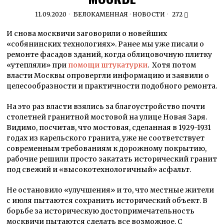
11.09.2020
БЕЛОКАМЕННАЯ
·
НОВОСТИ
272
И снова москвичи заговорили о новейших
«собянинских технологиях». Ранее мы уже писали о
ремонте фасадов зданий, когда облицовочную плитку
«утепляли» при
помощи штукатурки
. Хотя потом
власти Москвы опровергли информацию и заявили о
целесообразности и практичности подобного ремонта.
На это раз власти взялись за благоустройство почти
столетней гранитной мостовой на улице Новая Заря.
Видимо, посчитав, что мостовая, сделанная в 1929-1931
годах из карельского гранита, уже не соответствует
современным требованиям к дорожному покрытию,
рабочие решили просто закатать исторический гранит
под свежий и «высокотехнологичный» асфальт.
Не остановило «улучшения» и то, что местные жители
с июля пытаются сохранить исторический объект. В
борьбе за историческую достопримечательность
москвичи пытаются сделать все возможное. С