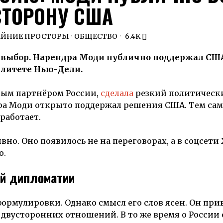
СТОРОНУ США
АЙНИЕ ПРОСТОРЫ
·
ОБЩЕСТВО
6.4K
 выбор. Нарендра Моди публично поддержал СШ
алитете Нью-Дели.
ным партнёром России,
сделала
резкий политическ
ра Моди открыто поддержал решения США. Тем са
работает.
но. Оно появилось не на переговорах, а в соцсети 
о.
й дипломатии
рмулировки. Однако смысл его слов ясен. Он при
двусторонних отношений. В то же время о России 