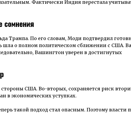
казательным. Фактически Индия перестала учитыва
е сомнения
да Трампа. По его словам, Моди подтвердил готов
чь шла о полном политическом сближении с США. В
Следовательно, Вашингтон уверен в достигнутых
ор
о стороны США. Во-вторых, сохраняется риск втор
ан в экономических уступках.
еперь такой подход стал опасным. Поэтому власти 