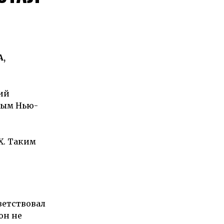
А,
ий
мым Нью-
X. Таким
ветствовал
он не