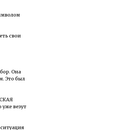
символом
еть свои
бор. Она
м. Это был
ГСКАЯ
о уже везут
 ситуация