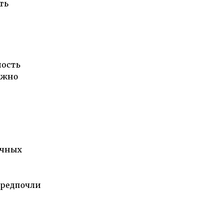
ть
ность
ажно
ичных
предпочли