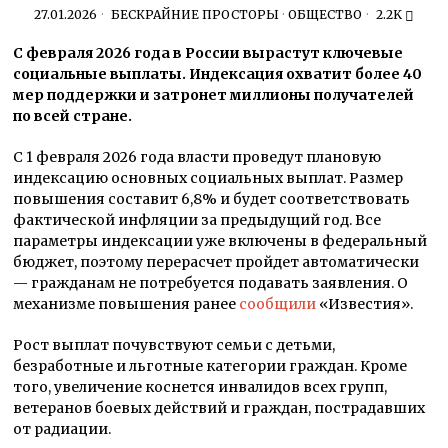
27.01.2026
БЕСКРАЙНИЕ ПРОСТОРЫ
·
ОБЩЕСТВО
2.2K
С февраля 2026 года в России вырастут ключевые
социальные выплаты. Индексация охватит более 40
мер поддержки и затронет миллионы получателей
по всей стране.
С 1 февраля 2026 года власти проведут плановую
индексацию основных социальных выплат. Размер
повышения составит 6,8% и будет соответствовать
фактической инфляции за предыдущий год. Все
параметры индексации уже включены в федеральный
бюджет, поэтому перерасчет пройдет автоматически
— гражданам не потребуется подавать заявления. О
механизме повышения ранее
сообщили
«Известия».
Рост выплат почувствуют семьи с детьми,
безработные и льготные категории граждан. Кроме
того, увеличение коснется инвалидов всех групп,
ветеранов боевых действий и граждан, пострадавших
от радиации.