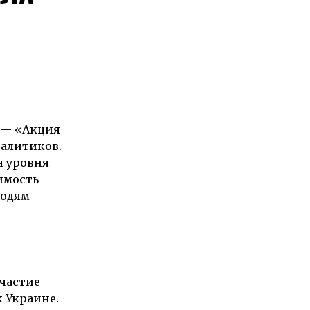
 — «Акция
налитиков.
я уровня
имость
людям
участие
 Украине.