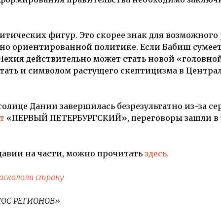
итических фигур. Это скорее знак для возможного
ьно ориентированной политике. Если Бабиш сумее
 Чехия действительно может стать новой «головно
стать и символом растущего cкептицизма в Центра
столице Дании завершилась безрезультатно из-за с
т
«ПЕРВЫЙ ПЕТЕРБУРГСКИЙ», переговоры зашли в 
давии на части, можно прочитать
здесь.
аскололи страну
ОЛОС РЕГИОНОВ»