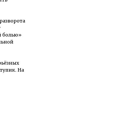
 разворота
т
й болью»
льной
ерьёзных
тупик. На