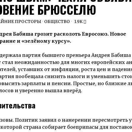
ОВЕНИЕ БРЮССЕЛЮ
АЙНИЕ ПРОСТОРЫ
·
ОБЩЕСТВО
1.9K
дрея Бабиша грозит расколоть Евросоюз. Новое
раине и «зелёному курсу».
одержала партия бывшего премьера Андрея Бабиша
ат стал неожиданностью для многих европейских а
телей, уставших от инфляции, роста цен и падени
партия пообещала снизить налоги и уменьшить сто
овысить зарплаты и пенсии. Простые, но близкие 
лосов и уверенно вышла вперёд.
вительства
ызовы. Политик заявил о намерении пересмотреть 
которой страна собирает боеприпасы для поставок