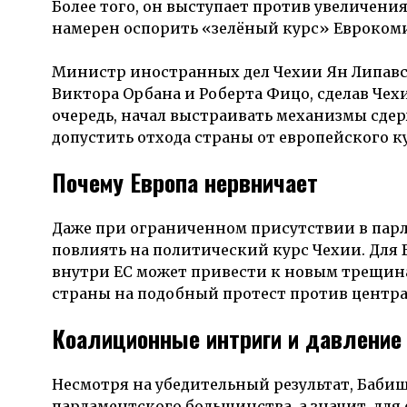
Более того, он выступает против увеличени
намерен оспорить «зелёный курс» Еврокоми
Министр иностранных дел Чехии Ян Липавск
Виктора Орбана и Роберта Фицо, сделав Чех
очередь, начал выстраивать механизмы сде
допустить отхода страны от европейского ку
Почему Европа нервничает
Даже при ограниченном присутствии в парл
повлиять на политический курс Чехии. Для 
внутри ЕС может привести к новым трещина
страны на подобный протест против центр
Коалиционные интриги и давление
Несмотря на убедительный результат, Бабиш
парламентского большинства, а значит, дл