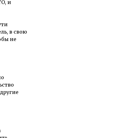
О, и
ути
ль, в свою
обы не
но
ьство
 другие
а
ить