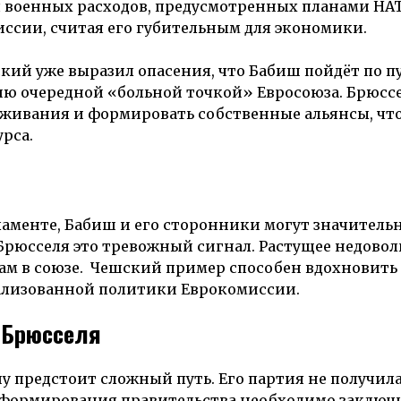
я военных расходов, предусмотренных планами НАТ
ссии, считая его губительным для экономики.
ий уже выразил опасения, что Бабиш пойдёт по п
ию очередной «больной точкой» Евросоюза. Брюссе
рживания и формировать собственные альянсы, чт
рса.
аменте, Бабиш и его сторонники могут значитель
Брюсселя это тревожный сигнал. Растущее недовол
м в союзе. Чешский пример способен вдохновить
ализованной политики Еврокомиссии.
 Брюсселя
у предстоит сложный путь. Его партия не получил
я формирования правительства необходимо заключ