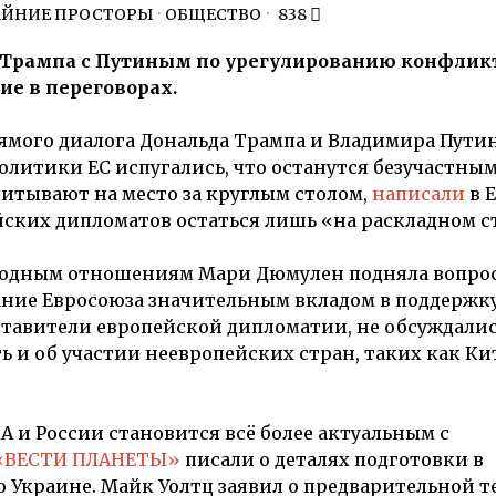
АЙНИЕ ПРОСТОРЫ
·
ОБЩЕСТВО
838
 Трампа с Путиным по урегулированию конфлик
ие в переговорах.
ямого диалога Дональда Трампа и Владимира Путин
литики ЕС испугались, что останутся безучастным
читывают на место за круглым столом,
написали
в E
йских дипломатов остаться лишь «на раскладном с
родным отношениям Мари Дюмулен подняла вопрос
ание Евросоюза значительным вкладом в поддержку
дставители европейской дипломатии, не обсуждали
ь и об участии неевропейских стран, таких как Ки
А и России становится всё более актуальным с
«ВЕСТИ ПЛАНЕТЫ»
писали о деталях подготовки в
о Украине. Майк Уолтц заявил о предварительной 