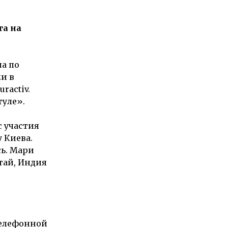
та на
а по
и в
uractiv.
туле».
 участия
 Киева.
сь. Мари
тай, Индия
телефонной