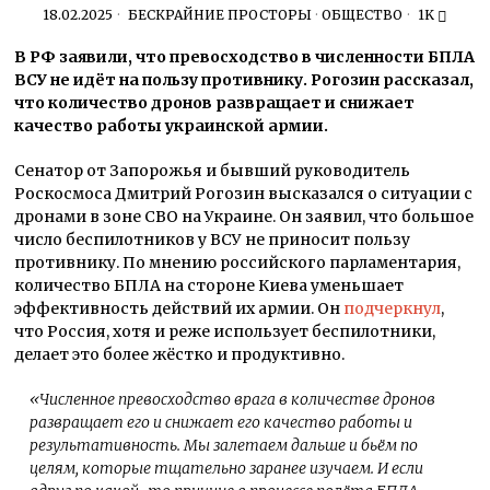
18.02.2025
БЕСКРАЙНИЕ ПРОСТОРЫ
·
ОБЩЕСТВО
1K
В РФ заявили, что превосходство в численности БПЛА
ВСУ не идёт на пользу противнику. Рогозин рассказал,
что количество дронов развращает и снижает
качество работы украинской армии.
Сенатор от Запорожья и бывший руководитель
Роскосмоса Дмитрий Рогозин высказался о ситуации с
дронами в зоне СВО на Украине. Он заявил, что большое
число беспилотников у ВСУ не приносит пользу
противнику. По мнению российского парламентария,
количество БПЛА на стороне Киева уменьшает
эффективность действий их армии. Он
подчеркнул
,
что Россия, хотя и реже использует беспилотники,
делает это более жёстко и продуктивно.
«
Численное превосходство врага в количестве дронов
развращает его и снижает его качество работы и
результативность. Мы залетаем дальше и бьём по
целям, которые тщательно заранее изучаем. И если