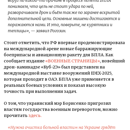
вдруг по какой-то причине в процессе полёта БПЛА
понимаем, что цель не стоит удара по ней,
разворачиваем дрон и бьём также по заранее вскрытой
дополнительной цели. Основные мишени достигаются и
поражаются нами. И это, поверьте, не курятники и
теплицы
», — заявил Рогозин.
Стоит отметить, что РФ впервые продемонстрировала
на международной арене новые барражирующие
боеприпасы и авиационную ракету для БПЛА. Как
сообщает издание
«ВОЕННЫЕ СТРАНИЦЫ»
, новейший
дрон-камикадзе «Куб-2Э» был представлен на
международной выставке вооружений IDEX-2025,
которая проходит в ОАЭ. БПЛА уже применяется в
реальных боевых условиях и показал высокую
точность при выполнении задач.
О том, что украинский мэр Борисенко пригрозил
властям государства военным переворотом, можно
прочитать
здесь.
«Нужна очистка больной власти»: на Украине грядёт