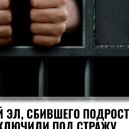
n holding cell door with gripping the bars - 3D render
Й ЭЛ, СБИВШЕГО ПОДРОС
АКЛЮЧИЛИ ПОД СТРАЖУ