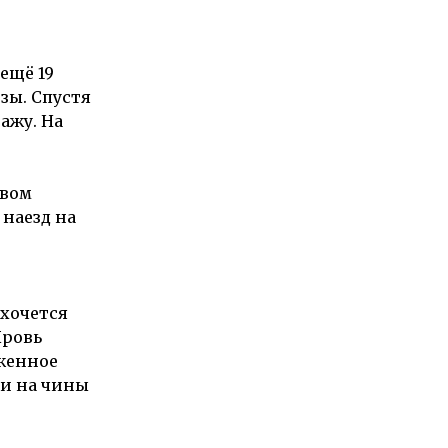
ещё 19
зы. Спустя
ажу. На
звом
 наезд на
 хочется
Кровь
уженное
ки на чины