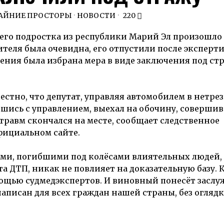
АЙНИЕ ПРОСТОРЫ
·
НОВОСТИ
220
его подростка из республики Марий Эл произошло 
ителя была очевидна, его отпустили после эксперти
ения была избрана мера в виде заключения под стр
стно, что депутат, управляя автомобилем в нетре
вшись с управлением, выехал на обочину, совершив
травм скончался на месте, сообщает следственное
фициальном сайте.
ьми, погибшими под колёсами влиятельных людей,
та ДТП, никак не повлияет на доказательную базу. 
омощью судмедэкспертов. И виновный понесёт засл
написан для всех граждан нашей страны, без огляд