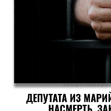
A closeup of a dimly lit priso
ДЕПУТАТА ИЗ МАРИ
НАСМЕРТЬ, З