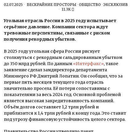
02.07.2025
БЕСКРАЙНИЕ ПРОСТОРЫ
·
ОБЩЕСТВО
·
ЭКСКЛЮЗИВ
11.3K
Угольная отрасль России в 2025 году испытывает
серьёзное давление. Компании сектора ждут
тревожные перспективы, связанные с риском
получения рекордных убытков.
В 2025 году угольная сфера России рискует
столкнуться с рекордным сальдированным убытком
до 350 млрд рублей. По данным
«Интерфакс»
, такое
заявление сделал замдиректора департамента
Минэнерго РФ Дмитрий Лопатин. Он сообщил, что за
первые пять месяцев текущего года отрасль
значительно просела. Её потери сопоставимы с
показателями за весь 2024 год. Основной проблемой
является высокая закредитованность компаний.
Объём долгов составляет 1,2 трлн рублей и
приблизится к 1,4 трлн рублей к концу года. Это ставит
под угрозу финансовую устойчивость целого сектора.
Правительство России утвердило пакет