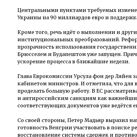
Центральными пунктами требуемых измене
Украины на 90 миллиардов евро и поддержк
Кроме того, речь идёт о выполнении и друг
институциональных преобразований. Рефор
прозрачность использования государственн
Брюсселем и Будапештом уже запущен. При
ускорение процесса в ближайшие недели.
Глава Еврокомиссии Урсула фон дер Ляйен з
кабинетом министров. И отметила, что для
проделать большую работу. В ЕС рассматр
и антироссийским санкциям как важнейший 
соответствующих документов уже ведётся 
Со своей стороны, Петер Мадьяр выразил н
готовность Венгрии участвовать в поиске р
восстановление системы сдержек и противо