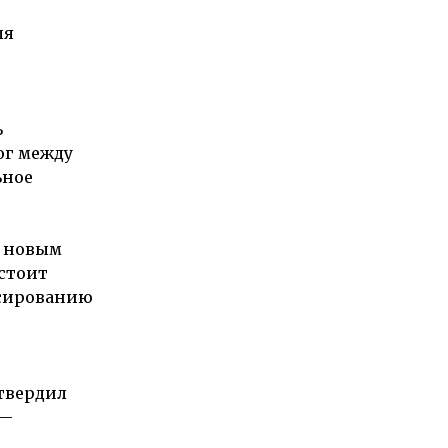
ля
ь
ог между
ьное
с новым
стоит
нсированию
твердил
 —