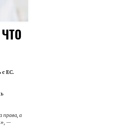
 ЧТО
с ЕС.
ль
 права, а
ы»
, —