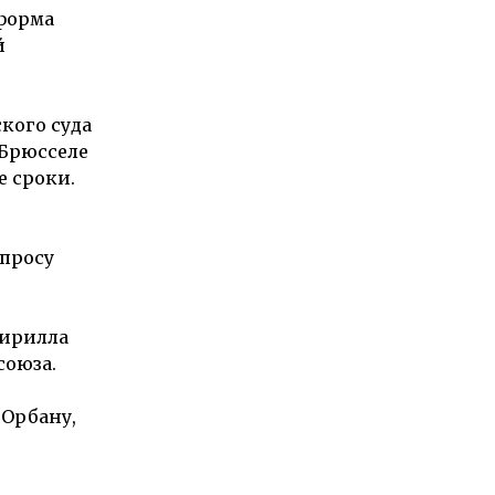
еформа
й
кого суда
 Брюсселе
е сроки.
опросу
Кирилла
союза.
 Орбану,