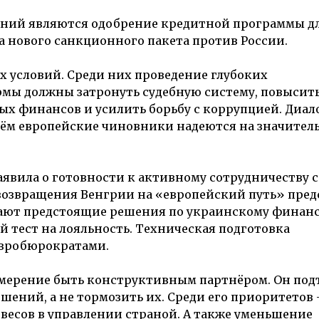
ний являются одобрение кредитной программы д
а нового санкционного пакета против России.
их условий. Среди них проведение глубоких
мы должны затронуть судебную систему, повысит
ых финансов и усилить борьбу с коррупцией. Диал
чём европейские чиновники надеются на значител
аявила о готовности к активному сотрудничеству 
 возвращения Венгрии на «европейский путь» пред
ивают предстоящие решения по украинскому фина
тест на лояльность. Техническая подготовка
евробюрократами.
амерение быть конструктивным партнёром. Он под
ешений, а не тормозить их. Среди его приоритетов
весов в управлении страной. А также уменьшение