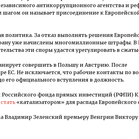
 независимого антикоррупционного агентства и р
м шагом он называет присоединение к Европейско
 политика. За отказ выполнять решения Европейс
трану уже начислены многомиллионные штрафы. В
тельства эти споры удастся урегулировать в сжаты
нирует совершить в Польшу и Австрию. После
е ЕС. Не исключается, что рабочие контакты по в
до его официального вступления в должность.
ы Российского фонда прямых инвестиций (РФПИ) 
 стать
«катализатором» для распада Европейского 
има Владимир Зеленский премьеру Венгрии Виктору