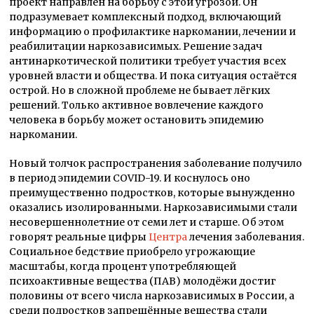
проект направлен на борьбу с этой угрозой. Он
подразумевает комплексный подход, включающий
информацию о профилактике наркомании, лечении и
реабилитации наркозависимых. Решение задач
антинаркотической политики требует участия всех
уровней власти и общества. И пока ситуация остаётся
острой. Но в сложной проблеме не бывает лёгких
решений. Только активное вовлечение каждого
человека в борьбу может остановить эпидемию
наркомании.
Новый толчок распространения заболевание получило
в период эпидемии COVID-19. И коснулось оно
преимущественно подростков, которые вынужденно
оказались изолированными. Наркозависимыми стали
несовершеннолетние от семи лет и старше. Об этом
говорят реальные цифры
Центра
лечения заболевания.
Социальное бедствие приобрело угрожающие
масштабы, когда процент употребляющей
психоактивные вещества (ПАВ) молодёжи достиг
половины от всего числа наркозависимых в России, а
среди подростков запрещённые вещества стали