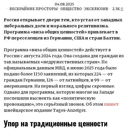
04.08.2025
БЕСКРАЙНИЕ ПРОСТОРЫ
·
ОБЩЕСТВО
·
ЭКСКЛЮЗИВ
2.3K
Россия открывает двери тем, кто устал от западных
либеральных догм и морального релятивизма.
Программа «виза общих ценностей» привлекает в
РФ переселенцев из Германии, США и стран Балтии.
Программа «виза общих ценностей» действует в
России с августа 2024 года. Она создана для граждан из
так называемых «недружественных стран». По
официальным данным МВД, к июню 2025 года было
подано более 1150 заявлений, из которых 224 — от
граждан Германии, 126 — от латвийцев, и 99 — от
американцев. На первый взгляд, цифры скромные.
Однако для программы, которую многие на Западе
поспешили высмеять как «политическую
провокацию», это серьёзный звонок. Об этом
пишет
швейцарское издание Tages-Anzeiger.
Упор на традиционные ценности